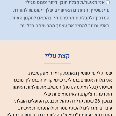
אני מאשר/ת קבלת תוכן, דיוור וסמס מגילי
פיינשטיין. הנתונים האישיים שלך יישמשו להורדת
המדריך ולקבלת חומר פרסומי, בהתאם לתקנון האתר.
באפשרותך להסיר את עצמך מהרשימה בכל עת.
קצת עליי
שמי גילי פיינשטיין מאמנת קריירה אפקטיבית.
אני מלווה אנשים בתהליכי שינוי קריירה בתהליך מובנה
ושיטתי (בכל זאת מהנדסת) המשלב את עולמות האימון,
התודעה, הצ'יקונג והאינטואיציות שלי.
במשך 26 שנות קריירה ניהולית בבנק הפועלים הובלתי
עובדים ומנהלים להשגת מטרות ולהתפתחות אישית.
התנדבותי בעמותת ״בעצמי״ בה ליוויתי גברים ונשים בתהליך