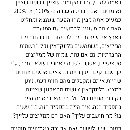
באמת למד / עבד במקומות שציין, בשנים שציין,
ואומרים האם הבדיקה עברה ב- 100%, או 80%.
כמגייס אתה מבין מהו הפער שנמצא ומחליט
האם אתה מעוניין להמשיך עם המועמד.
בארץ אין שירות כזה ולכן עורכים שיחות עם
ממליצים, משתמשים בלינקדאין וכל הרשתות
החברתיות. גם אם נתת שמות של ממליצים
ספציפיים, אפשר לפנות לאחרים שלא כתבת, ע"י
כך שבודקים היכן היית ומוצאים אנשים אחרים
שהיית איתם ומקבלים מהם חוות דעת. ניתן
למצוא בלינקדאין אנשים מהארגון שציינת
בקורות החיים שלך ולהבין האם באמת היית
בתפקיד הזה, איך היית בתפקיד הזה, מה עשית
בו? מה חושבים עליך? האם הם ממליצים עלייך?
כמובן שיש לעשות זאת אך ורק באמצעים חוקיים