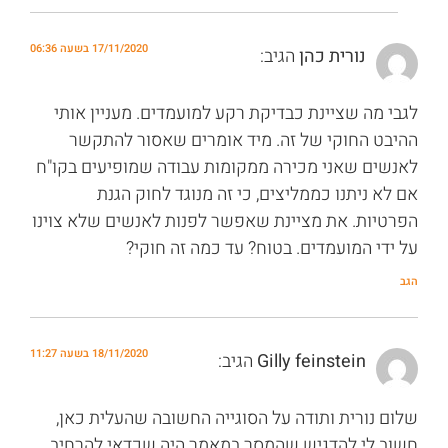
17/11/2020 בשעה 06:36
נורית כהן
הגיב:
לגבי מה שציינת כבדיקת רקע למועמדים. מעניין אותי
ההיבט החוקי של זה. מיד אומרים שאסור להתקשר
לאנשים שאני מכירה ממקומות עבודה שמופיעים בקו"ח
אם לא ניתנו כממליצים, כי זה מנוגד לחוק הגנת
הפרטיות. את מציינת שאפשר לפנות לאנשים שלא צוינו
על ידי המועמדים. בטוח? עד כמה זה חוקי?
הגב
18/11/2020 בשעה 11:27
Gilly feinstein
הגיב:
שלום נורית ותודה על הסוגייה החשובה שהעלית כאן,
חשוב לי להדגיש שהמסר במאמר היה שכדאי להרחיב