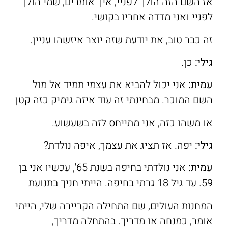
אז השם הזה הולך לפניי, איך אומרים, שמי הולך
לפניי ואני מדדה אחריו בקושי.
זה כבר טוב, את יודעת שזה יוצר איזשהו עניין.
גילי:
כן.
עמית
:
אני יכול להביא את עצמי תמיד אל מול
השם המוכר. מבחינתי זה עוד איזה גימיק כזה קטן
או משהו כזה, אני מתייחס לזה בשעשוע.
גילי:
יפה. אז תציג את עצמך, איפה נולדת?
עמית
:
אני נולדתי בחיפה בשנת 65', עכשיו אני בן
59. עד גיל 18 גרתי בחיפה. הייתי חניך בתנועת
המחנות העולים, שם התחילה הקריירה שלי, הייתי
אומר, כמנחה או מדריך. בהתחלה מדריך,