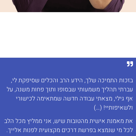
בזכות התמיכה שלך, הידע הרב והכלים שסיפקת לי,
עברתי תהליך משמעותי שבסופו ותוך פחות משנה, על
אף גילי, מצאתי עבודה חדשה שמתאימה לכישורי
ולשאיפותיי! (…)
את מאמנת אישית מהטובות שיש, אני ממליץ מכל הלב
לכל מי שנמצא בפרשת דרכים מקצועית לפנות אלייך.