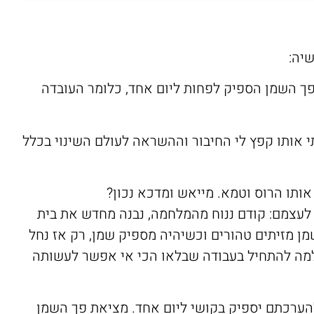
יה:
בחנוכה נרות במשך 8 ימים ולא 7? שהרי פך השמן הספיק לפחות ליום אחד, כלומר העובדה
י אותו קפץ לי החיבור וההשראה לעולם השינוי בכלל
ותו הרוס וטמא. מייאש ומדכא נכון?
ו לעצמם: קודם ננוח מהמלחמה, נבנה מחדש את בית
ן מזיתים טהורים וכשיהיה מספיק שמן, רק אז נחל
למה להתחיל בעבודה שבלאו הכי אי אפשר לעשותה
ערכתם יספיק בקושי ליום אחד. מציאת פך השמן