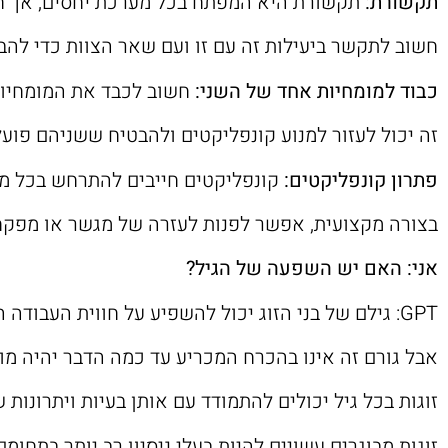
תקשורת:
תקשורת היא המפתח בכל מערכת יחסים, אך חש
חשוב לתקשר ביעילות זה עם זו ועם שאר הצוות כדי לה
כבוד למומחיות אחד של השני:
חשוב לכבד את המומחיות 
זה יכול לעזור למנוע קונפליקטים ולהבטיח ששניהם פוע
פתרון קונפליקטים:
קונפליקטים חייבים להתרחש בכל מק
בצורה מקצועית, אפשר לפנות לעזרה של מגשר או מפקח
אני: האם יש השפעה של הגיל?
GPT: גילם של בני הזוג יכול להשפיע על חווית העבודה המשותפת שלהם על יאכטה,
אבל גורם זה אינו בהכרח המכריע עד כמה הדבר יהיה מו
זוגות בכל גיל יכולים להתמודד עם אותן בעיות ויתרונו
זוגות מבוגרים עשויים להיות בעלי ניסיון רב יותר בתחומ