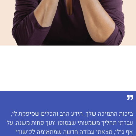
בזכות התמיכה שלך, הידע הרב והכלים שסיפקת לי,
עברתי תהליך משמעותי שבסופו ותוך פחות משנה, על
אף גילי, מצאתי עבודה חדשה שמתאימה לכישורי